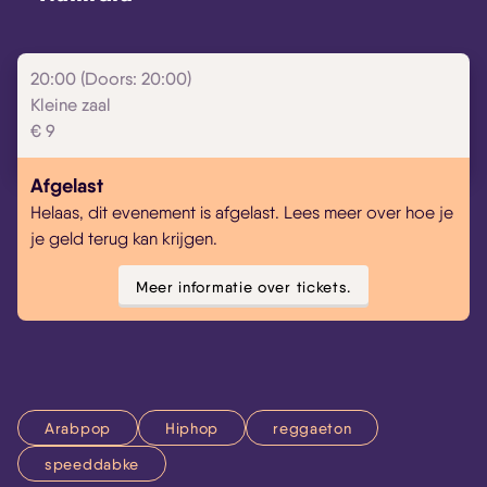
20:00 (Doors: 20:00)
Kleine zaal
€ 9
Afgelast
Helaas, dit evenement is afgelast. Lees meer over hoe je
je geld terug kan krijgen.
Meer informatie over tickets.
Arabpop
Hiphop
reggaeton
speeddabke