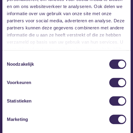
en om ons websiteverkeer te analyseren. Ook delen we
informatie over uw gebruik van onze site met onze
partners voor social media, adverteren en analyse. Deze
partners kunnen deze gegevens combineren met andere
informatie die u aan ze heeft verstrekt of die ze hebben
verzameld op basis van uw gebruik van hun services. U
gaat akkoord met onze cookies als u onze website blijft
gebruiken.
Toestemmingsselectie
Noodzakelijk
Voorkeuren
MEZZ tipt
Statistieken
Marketing