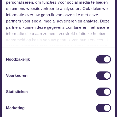
personaliseren, om functies voor social media te bieden
en om ons websiteverkeer te analyseren. Ook delen we
informatie over uw gebruik van onze site met onze
partners voor social media, adverteren en analyse. Deze
partners kunnen deze gegevens combineren met andere
informatie die u aan ze heeft verstrekt of die ze hebben
verzameld op basis van uw gebruik van hun services. U
gaat akkoord met onze cookies als u onze website blijft
gebruiken.
Toestemmingsselectie
Noodzakelijk
Voorkeuren
Statistieken
MEZZ tipt
Marketing