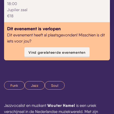
18:00
Jupiler zaal
€18
Dit evenement is verlopen
Dit evenement heeft al plaatsgevonden! Misschien is dit
iets voor jou?
Vind gerelateerde evenementen
Funk
Jazz
Soul
Wouter Hamel
Jazzvocalist en muzikant
is een uniek
verschijnsel in de Nederlandse muziekwereld. Met zijn