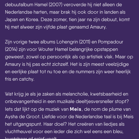
debuutalbum Hamel (2007) veroverde hij niet alleen de
Nederlandse harten, maar brak hij ook door in landen als
Japan en Korea. Deze zomer, tien jaar na zijn debuut, komt
hij met alweer zijn vijfde plaat genaamd Amaury.
Zijn vorige twee albums Lohengrin (2011) en Pompadour
(2014) zijn voor Wouter Hamel belangrijke opstappen
geweest, zowel op persoonlijk als op artistiek vlak. Maar op
Amaury is hij pas echt zichzelf. Het is zijn meest veelzijdige
en eerlijke plaat tot nu toe en de nummers zijn weer heerlijk
fris en catchy.
Wat krijg je als je zaken als melancholie, kwetsbaarheid en
onbevangenheid in een muzikale deeltjesversneller stopt?
Meis
Iets dat lijkt op de muziek van
, de no
m de plume van
Aysha de Groot. Liefde voor de Nederlandse taal is bij Meis
het uitgangspunt. Haar doel? Het creëren van liedjes als
vluchtheuvel voor een ieder die zich wel eens een bleu,
kwetsbaar of naïef voelt.