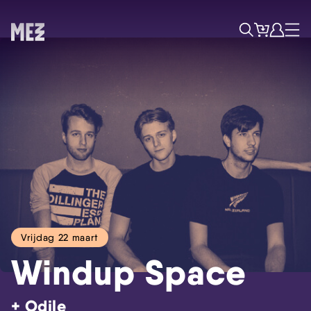
Tickets
Account
Progr
Menu
Zoek
Vrijdag 22 maart
Windup Space
Skip navigatie
+ Odile