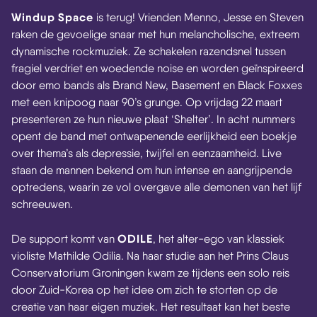
Windup Space
is terug! Vrienden Menno, Jesse en Steven
raken de gevoelige snaar met hun melancholische, extreem
dynamische rockmuziek. Ze schakelen razendsnel tussen
fragiel verdriet en woedende noise en worden geïnspireerd
door emo bands als Brand New, Basement en Black Foxxes
met een knipoog naar 90’s grunge. Op vrijdag 22 maart
presenteren ze hun nieuwe plaat ‘Shelter’. In acht nummers
opent de band met ontwapenende eerlijkheid een boekje
over thema’s als depressie, twijfel en eenzaamheid. Live
staan de mannen bekend om hun intense en aangrijpende
optredens, waarin ze vol overgave alle demonen van het lijf
schreeuwen.
ODILE
De support komt van
, het alter-ego van klassiek
violiste Mathilde Odilia. Na haar studie aan het Prins Claus
Conservatorium Groningen kwam ze tijdens een solo reis
door Zuid-Korea op het idee om zich te storten op de
creatie van haar eigen muziek. Het resultaat kan het beste