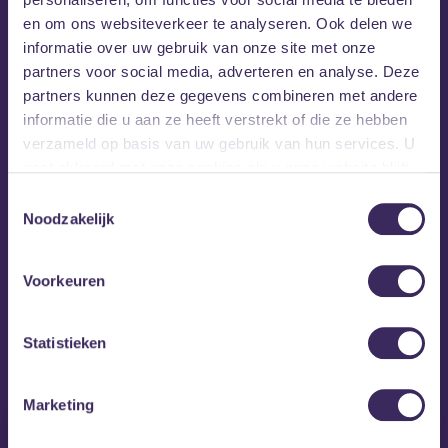
en om ons websiteverkeer te analyseren. Ook delen we
informatie over uw gebruik van onze site met onze
partners voor social media, adverteren en analyse. Deze
partners kunnen deze gegevens combineren met andere
informatie die u aan ze heeft verstrekt of die ze hebben
verzameld op basis van uw gebruik van hun services. U
gaat akkoord met onze cookies als u onze website blijft
gebruiken.
Toestemmingsselectie
Noodzakelijk
Voorkeuren
MEZZ tipt
Statistieken
Marketing