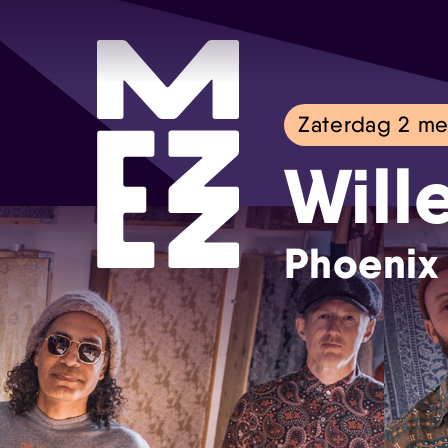
Zaterdag 2 me
Will
Phoenix