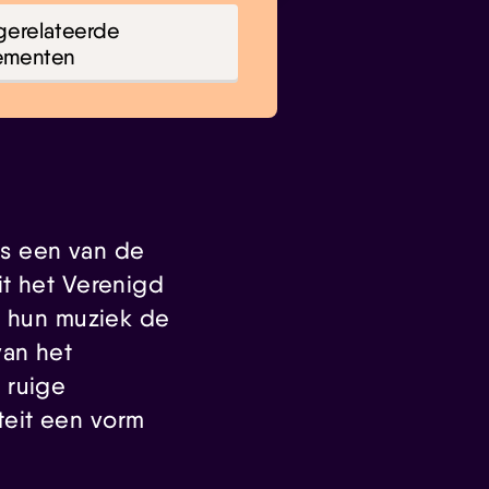
gerelateerde
ementen
ls een van de
it het Verenigd
t hun muziek de
van het
 ruige
iteit een vorm