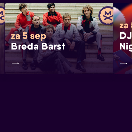
za
DJ
za 5 sep
Breda Barst
Ni