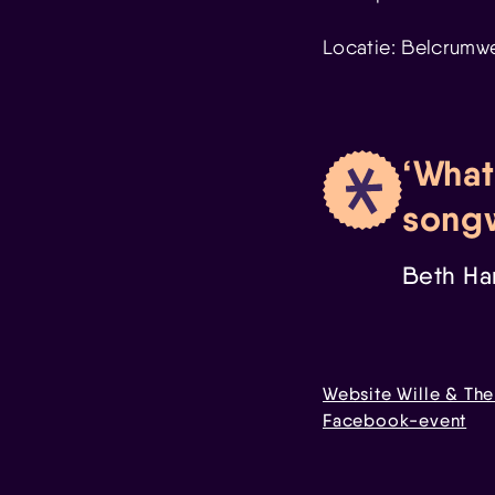
Locatie: Belcrumw
What
songw
Beth Ha
Website Wille & The
Facebook-event