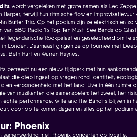
dits
wordt vergeleken met grote namen als Led Zeppeli
 Harper, terwijl hun ritmische flow en improvisatievuu
ohn Butler Trio. Op het podium zijn ze elektrisch en zo
en van BBC Radio 1’s Top Ten Must-See Bands op Glast
het legendarische Rockpalast en geselecteerd om te s
 in Londen. Daarnaast gingen ze op tournee met Deep 
a, Beth Hart en Warren Haynes.
its betreedt nu een nieuw tijdperk met hun aankomende
plaat die diep ingaat op vragen rond identiteit, ecolog
id en verbondenheid met het land. Live in één ruimte
ie van muzikanten die samenspelen: het zweet, het risi
en echte performance. Wille and the Bandits blijven in h
tour, door op te komen dagen en alles op het podium a
ur: Phoenix
n samenwerking met Phoenix concerten op locatie.