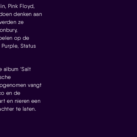
n, Pink Floyd,
r doen denken aan
 werden ze
onbury,
pelen op de
Purple, Status
 album ‘Salt
ische
 opgenomen vangt
co en de
art en nieren een
chter te laten.