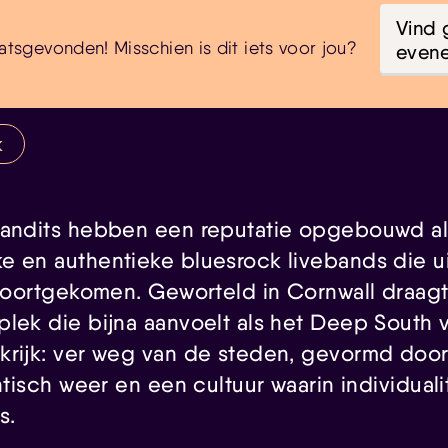
Vind 
atsgevonden! Misschien is dit iets voor jou?
even
k
Bandits hebben een reputatie opgebouwd a
e en authentieke bluesrock livebands die u
n voortgekomen. Geworteld in Cornwall draag
plek die bijna aanvoelt als het Deep South 
krijk: ver weg van de steden, gevormd door
antisch weer en een cultuur waarin individual
s.