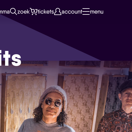
mma
zoek
tickets
account
menu
its