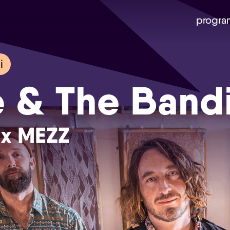
progra
i
e & The Band
 x MEZZ
Skip navigatie