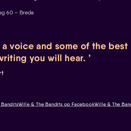
eg 60 – Breda
 a voice and some of the best
riting you will hear.
rt
 Bandits
Wille & The Bandits op Facebook
Wille & The Ban