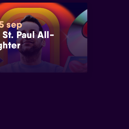
 5 sep
 St. Paul All-
ghter