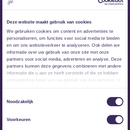
Deze website maakt gebruik van cookies
We gebruiken cookies om content en advertenties te
personaliseren, om functies voor social media te bieden
MEZZ tipt
en om ons websiteverkeer te analyseren. Ook delen we
informatie over uw gebruik van onze site met onze
partners voor social media, adverteren en analyse. Deze
partners kunnen deze gegevens combineren met andere
informatie die u aan ze heeft verstrekt of die ze hebben
verzameld op basis van uw gebruik van hun services. U
gaat akkoord met onze cookies als u onze website blijft
gebruiken.
Toestemmingsselectie
Noodzakelijk
Voorkeuren