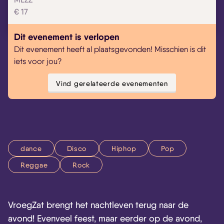
€ 17
Dit evenement is verlopen
Dit evenement heeft al plaatsgevonden! Misschien is dit
iets voor jou?
Vind gerelateerde evenementen
dance
Disco
Hiphop
Pop
Reggae
Rock
VroegZat brengt het nachtleven terug naar de
avond! Evenveel feest, maar eerder op de avond,