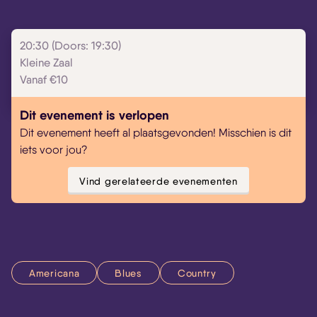
Skip navigatie
20:30 (Doors: 19:30)
Kleine Zaal
Vanaf €10
Dit evenement is verlopen
Dit evenement heeft al plaatsgevonden! Misschien is dit
iets voor jou?
Vind gerelateerde evenementen
Americana
Blues
Country