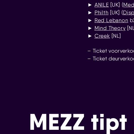
►
ANILE
[UK] (
Med
►
Philth
[UK] (
Dis
►
Red Lebanon
b
►
Mind Theory
[NL
►
Creek
[NL]
– Ticket voorverk
– Ticket deurverk
MEZZ tipt