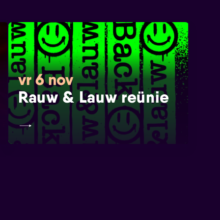
vr 6 nov
Rauw & Lauw reünie