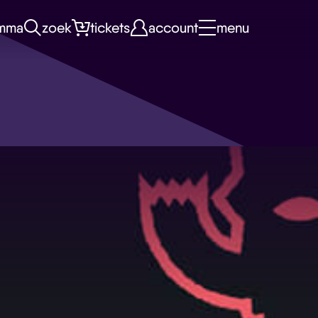
mma
zoek
tickets
account
menu