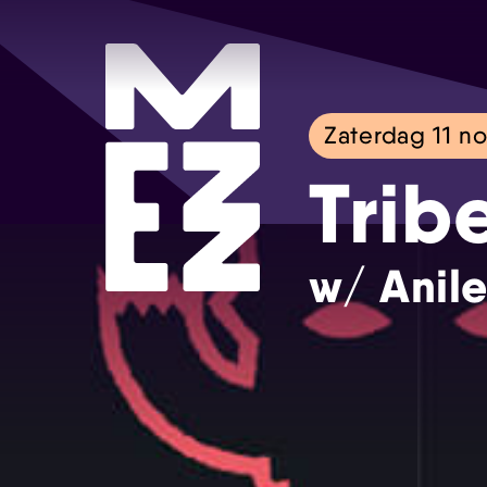
Zaterdag 11 n
Trib
w/ Anile