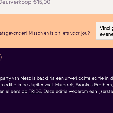
Deurverkoop €15,00
Vind 
atsgevonden! Misschien is dit iets voor jou?
even
arty van Mezz is back! Na een uitverkochte editie in de
n editie in de Jupiler zaal. Murdock, Brookes Brothers
en al eens op
TRIBE
. Deze editie wederom een ijzerste