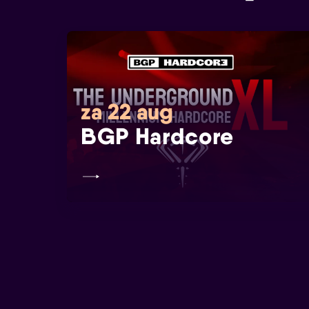
za 22 aug
BGP Hardcore