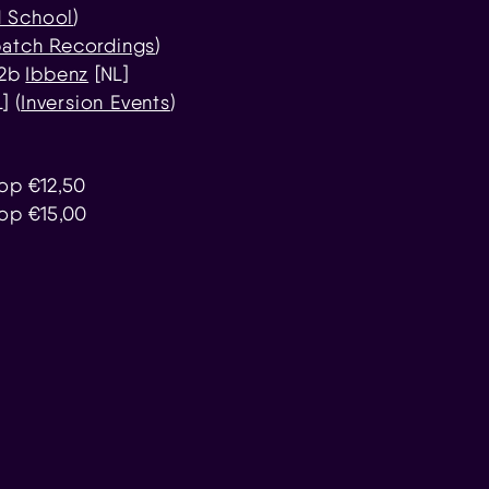
 School
)
patch Recordings
)
2b
Ibbenz
[NL]
] (
Inversion Events
)
oop €12,50
oop €15,00