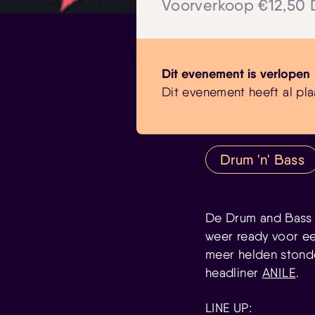
Voorverkoop €12,50 
Dit evenement is verlopen
Dit evenement heeft al pla
Drum 'n' Bass
De Drum and Bass p
weer ready voor ee
meer helden stond
headliner
ANILE
.
LINE UP: