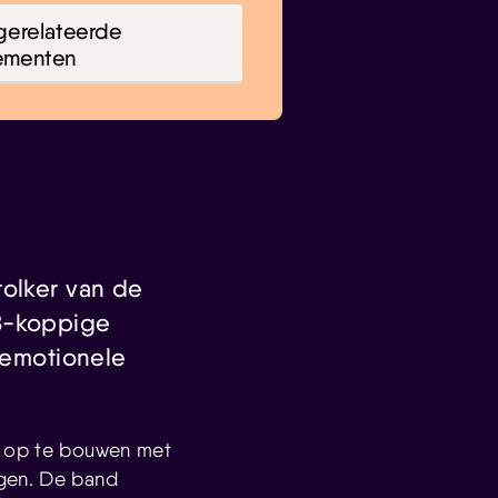
gerelateerde
ementen
tolker van de
 8-koppige
n emotionele
ie op te bouwen met
ngen. De band