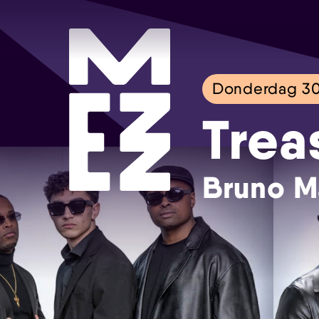
Donderdag 30
Trea
Bruno M