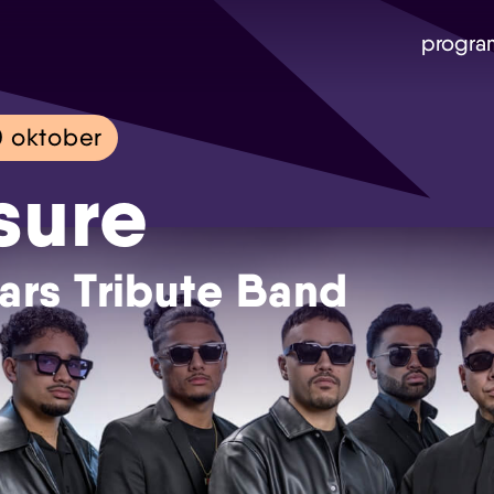
progra
 oktober
sure
ars Tribute Band
Skip navigatie