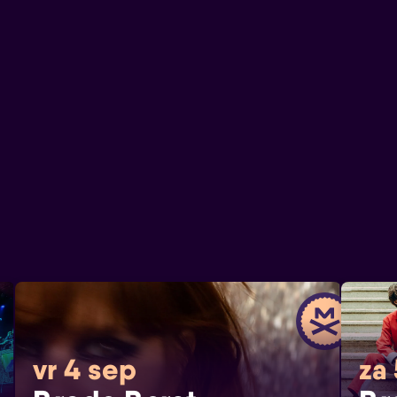
vr 4 sep
za