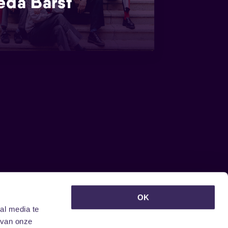
eda Barst
euwsbrief ontvangen?
OK
al media te
 van onze