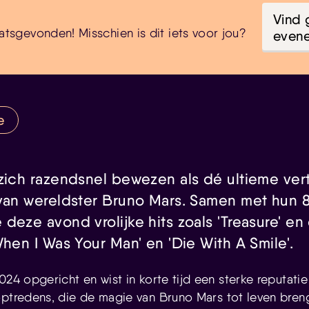
Vind 
atsgevonden! Misschien is dit iets voor jou?
even
e
 zich razendsnel bewezen als dé ultieme ver
 van wereldster Bruno Mars. Samen met hun
deze avond vrolijke hits zoals 'Treasure' e
When I Was Your Man' en 'Die With A Smile'.
024 opgericht en wist in korte tijd een sterke reputat
optredens, die de magie van Bruno Mars tot leven bre