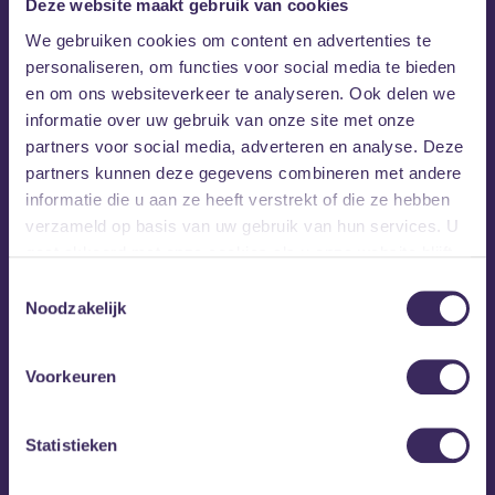
Deze website maakt gebruik van cookies
Met die boodschap gooit hij het leven om. De focus van
zijn energie komt te liggen op het creëren van muziek die
We gebruiken cookies om content en advertenties te
het leven viert. Catchy indiepop liedjes die zowel speels,
personaliseren, om functies voor social media te bieden
opwindend als dansbaar klinken, als de soundtrack van een
en om ons websiteverkeer te analyseren. Ook delen we
feest op een paradijselijke plek. Anno 2018 is Kita Menari
informatie over uw gebruik van onze site met onze
een complete band, klaar om de positiviteit de wereld in te
partners voor social media, adverteren en analyse. Deze
sturen met opwindende liveshows en liedjes die het leven
partners kunnen deze gegevens combineren met andere
vieren. Met de nieuwe EP ‘Lagoon’ onder de arm bestijgt
informatie die u aan ze heeft verstrekt of die ze hebben
Kita Menari de podia. Dans je mee?
verzameld op basis van uw gebruik van hun services. U
gaat akkoord met onze cookies als u onze website blijft
gebruiken.
Toestemmingsselectie
Noodzakelijk
Voorkeuren
Statistieken