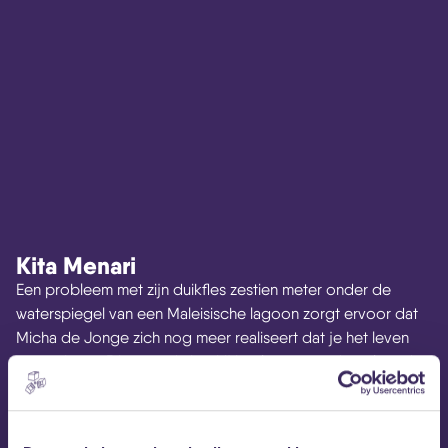
Kita Menari
Een probleem met zijn duikfles zestien meter onder de
waterspiegel van een Maleisische lagoon zorgt ervoor dat
Micha de Jonge zich nog meer realiseert dat je het leven
moet vieren. Die avond viert hij het leven, om de volgende
ochtend een briefje in zijn broekzak te vinden met daarop
Kita Menari
‘
’ wat we dansen betekent in het Maleis.