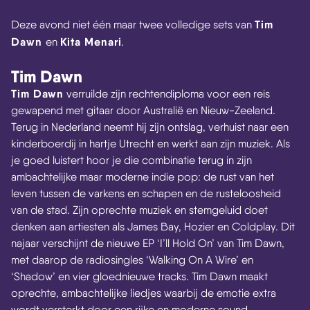
Tim
Deze avond niet één maar twee volledige sets van
Dawn
Kita Menari
en
.
Tim Dawn
Tim Dawn
verruilde zijn rechtendiploma voor een reis
gewapend met gitaar door Australië en Nieuw-Zeeland.
Terug in Nederland neemt hij zijn ontslag, verhuist naar een
kinderboerdij in hartje Utrecht en werkt aan zijn muziek. Als
je goed luistert hoor je die combinatie terug in zijn
ambachtelijke maar moderne indie pop: de rust van het
leven tussen de varkens en schapen en de rusteloosheid
van de stad. Zijn oprechte muziek en stemgeluid doet
denken aan artiesten als James Bay, Hozier en Coldplay. Dit
najaar verschijnt de nieuwe EP ‘I’ll Hold On’ van Tim Dawn,
met daarop de radiosingles ‘Walking On A Wire’ en
‘Shadow’ en vier gloednieuwe tracks. Tim Dawn maakt
oprechte, ambachtelijke liedjes waarbij de emotie extra
wordt versterkt door een rijke en moderne sound.