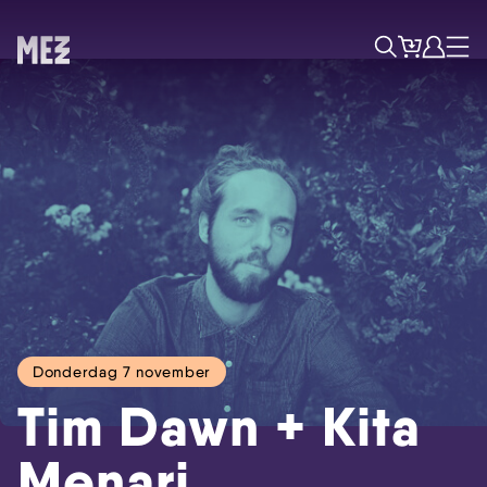
Tickets
Account
Progr
Menu
Zoek
Donderdag 7 november
Tim Dawn + Kita
Menari