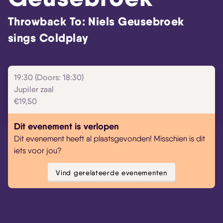
Throwback To: Niels Geusebroek
sings Coldplay
19:30 (Doors: 18:30)
Jupiler zaal
€19,50
Dit evenement is verlopen
Dit evenement heeft al plaatsgevonden! Misschien is dit
iets voor jou?
Vind gerelateerde evenementen