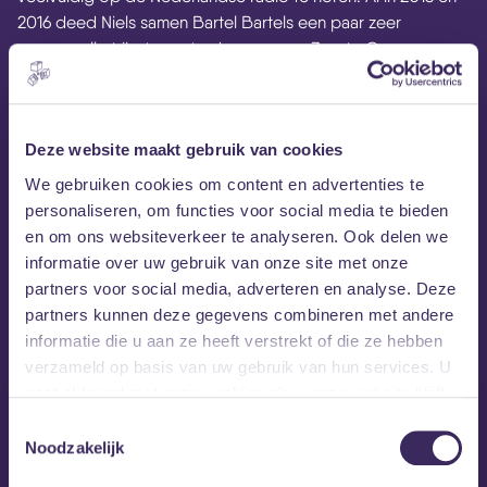
2016 deed Niels samen Bartel Bartels een paar zeer
succesvolle tribute-optredens op o.a. Zwarte Cross en nu
gaat hij met de songs van Coldplay de clubs in. Met name
de eerste albums Parachutes, A Rush Of Blood To The
Head, X&Y en Viva La Vida maken voor de singer-songwriter
Deze website maakt gebruik van cookies
Coldplay tot een tijdloze band: ‘Het voelt voor mij als een
kind in een snoepwinkel om te mogen putten uit al dat
We gebruiken cookies om content en advertenties te
moois dat Coldplay heeft gemaakt. Het is een genot om die
personaliseren, om functies voor social media te bieden
songs te mogen spelen.’
en om ons websiteverkeer te analyseren. Ook delen we
informatie over uw gebruik van onze site met onze
partners voor social media, adverteren en analyse. Deze
MEZZ tipt
partners kunnen deze gegevens combineren met andere
informatie die u aan ze heeft verstrekt of die ze hebben
verzameld op basis van uw gebruik van hun services. U
gaat akkoord met onze cookies als u onze website blijft
gebruiken.
Toestemmingsselectie
Noodzakelijk