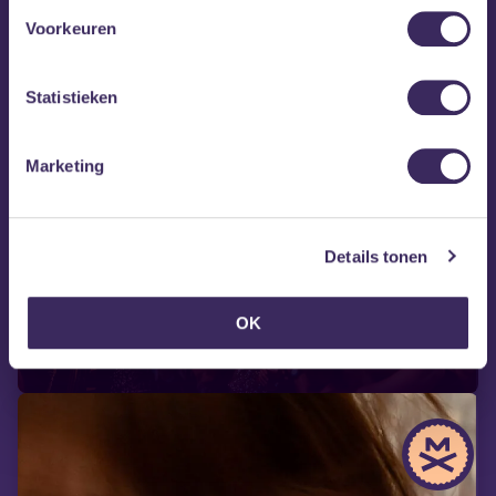
Voorkeuren
Statistieken
Marketing
vr 28 aug
Details tonen
40UP
OK