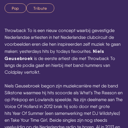
Pop
Tribute
Throwback To is een nieuw concept waarbij gevestigde
Nederlandse artiesten in het Nederlandse clubcircuit de
voorbeelden eren die hen inspireerden zelf muziek te gaan
Niels
maken: yesterdays hits by todays favourites.
Geusebroek
is de eerste artiest die met Throwback To
langs de podia gaat en hierbij met band nummers van
Coldplay vertolkt.
Niels Geusebroek begon zijn muziekcarrière met de band
Silkstone waarmee hij hits scoorde als What’s The Reason en
op Pinkpop en Lowlands speelde. Na zijn deelname aan The
Voice Of Holland in 2012 brak hij solo door met grote
hits Year Of Summer (een samenwerking met DJ Wildstylez)
en Take Your Time Girl. Beide singles zijn nog steeds
veelvuldig op de Nederlandse radio te horen. Al in 2013 en