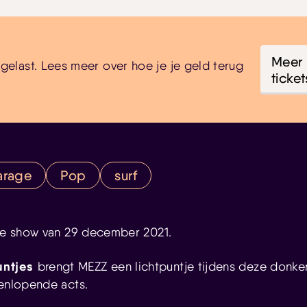
Meer 
fgelast. Lees meer over hoe je je geld terug
ticket
arage
Pop
surf
ste show van 29 december 2021.
untjes
brengt MEZZ een lichtpuntje tijdens deze donk
eenlopende acts.