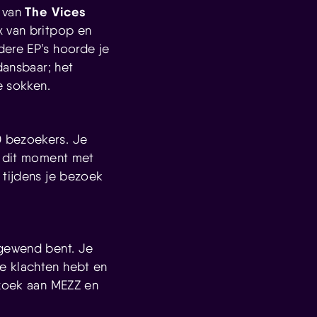
The Vices
l van
x van britpop en
dere EP’s hoorde je
dansbaar; het
e sokken.
0 bezoekers. Je
p dit moment met
 tijdens je bezoek
 gewend bent. Je
e klachten hebt en
ezoek aan MEZZ en