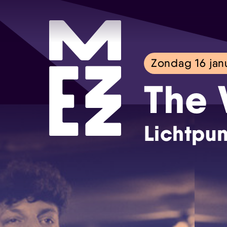
Zondag 16 jan
The 
Lichtpun