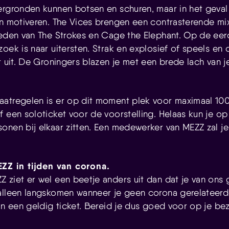
ergronden kunnen botsen en schuren, maar in het geva
en motiveren. The Vices brengen een contrasterende mi
oeden van The Strokes en Cage the Elephant. Op de eer
oek is naar uitersten. Strak en explosief of speels en 
t uit. De Groningers blazen je met een brede lach van j
atregelen is er op dit moment plek voor maximaal 10
f een soloticket voor de voorstelling. Helaas kun je o
onen bij elkaar zitten. Een medewerker van MEZZ zal je
.
ZZ in tijden van corona.
 ziet er wel een beetje anders uit dan dat je van ons
alleen langskomen wanneer je geen corona gerelateerd
van een geldig ticket. Bereid je dus goed voor op je b