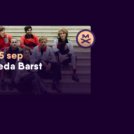
 5 sep
eda Barst