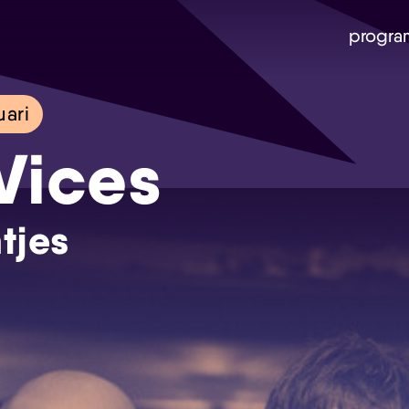
progra
uari
Vices
tjes
Skip navigatie