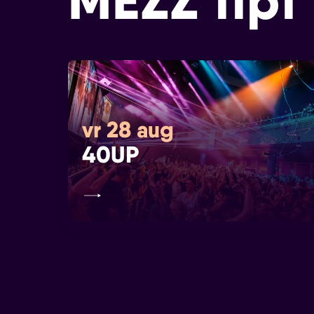
MEZZ tipt
vr 28 aug
40UP