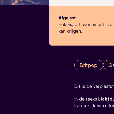
Afgelast
Helaas, dit evenement is a
kan krijgen.
Britpop
G
Dit is de verplaat
Lichtp
In de reeks
livemuziek van uit