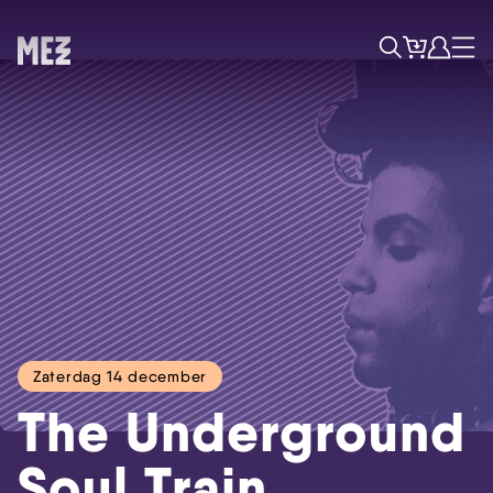
Tickets
Account
Progr
Menu
Zoek
Zaterdag 14 december
The Underground
Soul Train
Skip navigatie