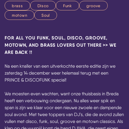
brass
Disco
Funk
groove
motown
Soul
FOR ALL YOU FUNK, SOUL, DISCO, GROOVE,
MOTOWN, AND BRASS LOVERS OUT THERE >> WE
ARE BACK !!
Na een knaller van een uitverkochte eerste editie zijn we
zaterdag 14 december weer helemaal terug met een
PRINCE & DISCOFUNK special!
We moesten even wachten, want onze thuisbasis in Breda
heeft een verbouwing ondergaan. Nu alles weer spik en
span is zijn we klaar voor een nieuwe zwoele en dampende
soul avond. Met twee toppers van DJ’s, die de avond zullen
vullen met disco, funk, soul, groove en motown classics. Als
klap op de vuurpijl komt de band DJIWA, die naast eigen