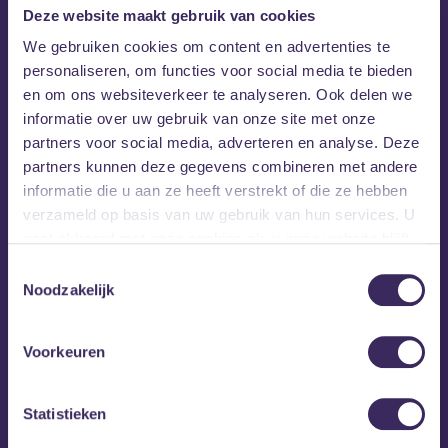
#nr1soultrainpartyinBreda
Deze website maakt gebruik van cookies
We gebruiken cookies om content en advertenties te
▬▬▬▬▬▬LINE-UP▬▬▬▬▬▬▬▬▬▬▬
personaliseren, om functies voor social media te bieden
en om ons websiteverkeer te analyseren. Ook delen we
LIVE BAND:
informatie over uw gebruik van onze site met onze
DJIWA
partners voor social media, adverteren en analyse. Deze
partners kunnen deze gegevens combineren met andere
DJ’ S:
informatie die u aan ze heeft verstrekt of die ze hebben
THE GROOVE SUPPLIER
verzameld op basis van uw gebruik van hun services. U
VARRY WHITE
gaat akkoord met onze cookies als u onze website blijft
gebruiken.
▬▬▬▬▬▬▬ FACTS▬▬▬▬▬▬▬▬▬▬▬
Toestemmingsselectie
Noodzakelijk
THE UNDERGROUND SOUL TRAIN | PRINCE &
DISCOFUNK SPECIAL
Voorkeuren
EARLY BIRDS: €9.00
GROUP TICKETS: €37.50 (3+1 FREE)
Statistieken
REGULIER/DEUR €12.50