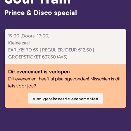
Prince & Disco special
19:30 (Doors: 19:00)
Kleine zaal
EARLYBIRD €9 | REGULIER/DEUR €12,50 |
GROEPSTICKET €37,50 (4=3)
Dit evenement is verlopen
Dit evenement heeft al plaatsgevonden! Misschien is dit
iets voor jou?
Vind gerelateerde evenementen