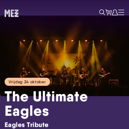
Tickets
Account
Progr
Menu
Zoek
Vrijdag 24 oktober
The Ultimate
Eagles
Skip navigatie
Eagles Tribute