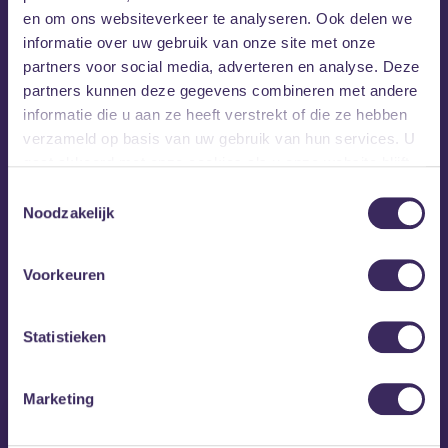
en om ons websiteverkeer te analyseren. Ook delen we
informatie over uw gebruik van onze site met onze
partners voor social media, adverteren en analyse. Deze
partners kunnen deze gegevens combineren met andere
informatie die u aan ze heeft verstrekt of die ze hebben
verzameld op basis van uw gebruik van hun services. U
gaat akkoord met onze cookies als u onze website blijft
gebruiken.
Toestemmingsselectie
Noodzakelijk
Voorkeuren
MEZZ tipt
Statistieken
Marketing