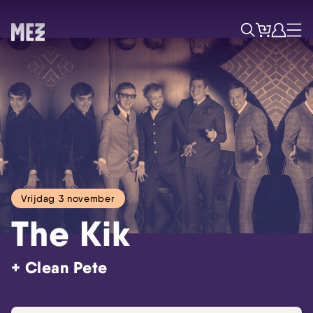
Tickets
Account
Progr
Menu
Zoek
Vrijdag 3 november
The Kik
+ Clean Pete