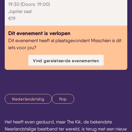
19:30 (Doors: 19:00)
Skip navigatie
Jupiler zaal
€19
Dit evenement is verlopen
Dit evenement heeft al plaatsgevonden! Misschien is dit
iets voor jou?
Vind gerelateerde evenementen
Nederlandstalig
Pop
Het heeft even geduurd, maar The Kik, de bekendste
Neerlandstalige beatband ter wereld, is terug met een nieuw