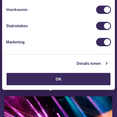
sternum heen. Clean Pete ontpopt zich tot regelrechte
popgroep.
Voorkeuren
Statistieken
Marketing
Details tonen
MEZZ tipt
OK