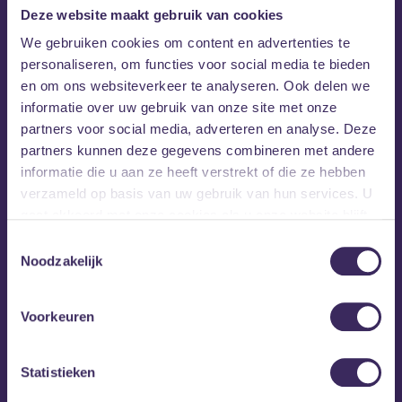
Deze website maakt gebruik van cookies
We gebruiken cookies om content en advertenties te
Gavran
personaliseren, om functies voor social media te bieden
en om ons websiteverkeer te analyseren. Ook delen we
Na een periode van grote onzekerheid door ziekte is
informatie over uw gebruik van onze site met onze
Gavran
de Rotterdamse post-doomformatie
terug
partners voor social media, adverteren en analyse. Deze
met ‘The One Who Propels’. Het is de opvolger van hun
partners kunnen deze gegevens combineren met andere
emotionele voorganger ‘Indistinct Beacon’, dat op
informatie die u aan ze heeft verstrekt of die ze hebben
Dunk! Records werd uitgebracht. De band keert nu
verzameld op basis van uw gebruik van hun services. U
terug als viermansformatie en werkte samen met Marius
gaat akkoord met onze cookies als u onze website blijft
Prins (Throwing Bricks) en Tim de Gieter (Amenra,
gebruiken.
Doodseskader), wat resulteert in een enorme,
Toestemmingsselectie
Noodzakelijk
emotionele geluidsmuur. Gavran haalt inspiratie uit vele
verwante genres en combineert naadloos elementen uit
doom, sludge, shoegaze en postrock.
Voorkeuren
Statistieken