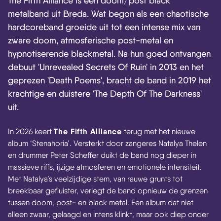
The Fifth Alliance is een doom/post black
metalband uit Breda. Wat begon als een chaotische
hardcoreband groeide uit tot een intense mix van
zware doom, atmosferische post-metal en
hypnotiserende blackmetal. Na hun goed ontvangen
debuut 'Unrevealed Secrets Of Ruin' in 2013 en het
geprezen 'Death Poems', bracht de band in 2019 het
krachtige en duistere 'The Depth Of The Darkness'
uit.
The Fifth Alliance
In 2026 keert
terug met het nieuwe
album ‘Stenahoria’. Versterkt door zangeres Natalya Thelen
en drummer Peter Scheffer duikt de band nog dieper in
massieve riffs, ijzige atmosferen en emotionele intensiteit.
Met Natalya’s veelzijdige stem, van rauwe grunts tot
breekbaar gefluister, verlegt de band opnieuw de grenzen
tussen doom, post- en black metal. Een album dat niet
alleen zwaar, gelaagd en intens klinkt, maar ook diep onder