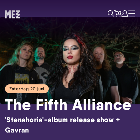
Tickets
Account
Progr
Menu
Zoek
Zaterdag 20 juni
The Fifth Alliance
'Stenahoria'-album release show +
Gavran