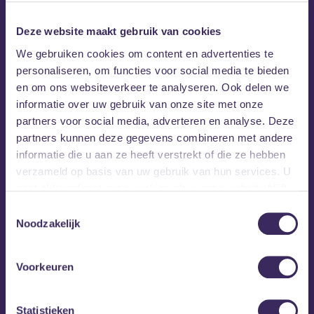
Deze website maakt gebruik van cookies
We gebruiken cookies om content en advertenties te
personaliseren, om functies voor social media te bieden
en om ons websiteverkeer te analyseren. Ook delen we
informatie over uw gebruik van onze site met onze
partners voor social media, adverteren en analyse. Deze
partners kunnen deze gegevens combineren met andere
informatie die u aan ze heeft verstrekt of die ze hebben
verzameld op basis van uw gebruik van hun services. U
gaat akkoord met onze cookies als u onze website blijft
gebruiken.
Toestemmingsselectie
Noodzakelijk
Voorkeuren
Statistieken