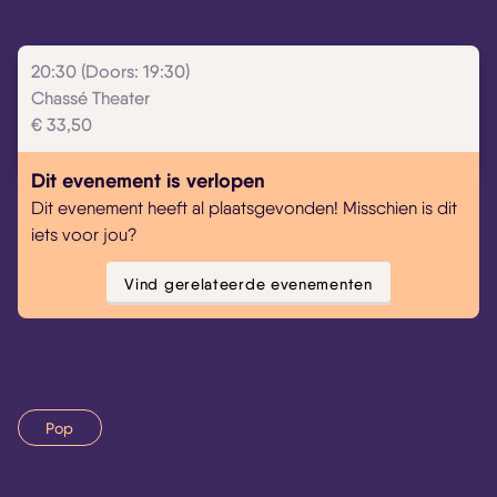
20:30 (Doors: 19:30)
Chassé Theater
€ 33,50
Dit evenement is verlopen
Dit evenement heeft al plaatsgevonden! Misschien is dit
iets voor jou?
Vind gerelateerde evenementen
Pop