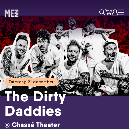
Tickets
Account
Progr
Menu
Zoek
Zaterdag 21 december
The Dirty
Daddies
@ Chassé Theater
Skip navigatie