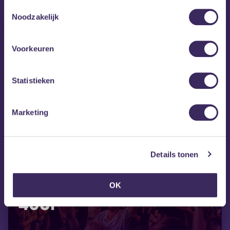
gebruiken.
Toestemmingsselectie
Noodzakelijk
Voorkeuren
Statistieken
Marketing
Details tonen
vr 28 aug
OK
40UP