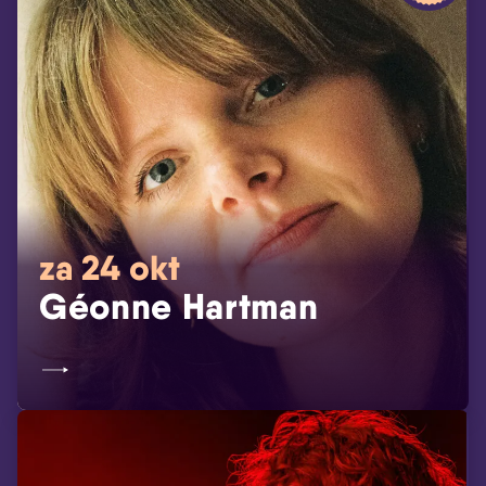
za 24 okt
Géonne Hartman