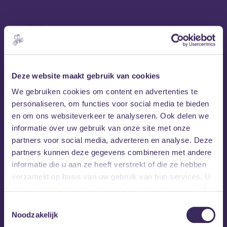
Erin Rae
De Amerikaanse zangeres en songwriter Erin Rae uit
Nashville maakt indiefolk met invloeden uit
Deze website maakt gebruik van cookies
americana, pop en rock uit de jaren ’70. Haar muziek
We gebruiken cookies om content en advertenties te
is geïnspireerd door artiesten als Bobbie Gentry,
personaliseren, om functies voor social media te bieden
Lee Hazlewood en Don Williams.
en om ons websiteverkeer te analyseren. Ook delen we
informatie over uw gebruik van onze site met onze
partners voor social media, adverteren en analyse. Deze
Erin Rae
Samen met haar band the Meanwhiles begon
haar
partners kunnen deze gegevens combineren met andere
carrière met de EP ‘Crazy Talk’. Haar muziek wordt
informatie die u aan ze heeft verstrekt of die ze hebben
gekenmerkt door een warme, dromerige sfeer en behandelt
verzameld op basis van uw gebruik van hun services. U
thema’s zoals persoonlijke groei, mentale gezondheid en
gaat akkoord met onze cookies als u onze website blijft
liefde. Met haar heldere stem en introspectieve teksten
gebruiken.
weet ze een intieme sfeer te creëren die luisteraars
Toestemmingsselectie
aanspreekt.
Noodzakelijk