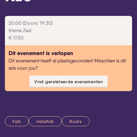
20:00 (Doors: 19:30)
Kleine Zaal
Skip navigatie
€ 17,50
Dit evenement is verlopen
Dit evenement heeft al plaatsgevonden! Misschien is dit
iets voor jou?
Vind gerelateerde evenementen
Folk
Indiefolk
Roots