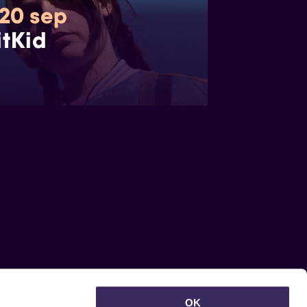
 20 sep
itKid
OK