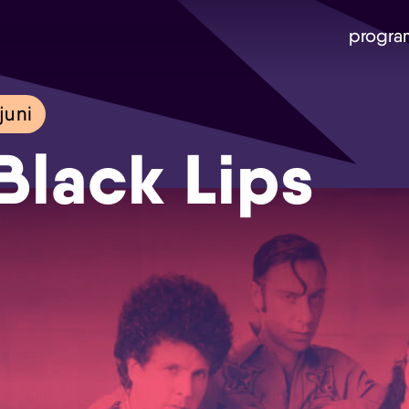
progra
juni
Black Lips
Skip navigatie