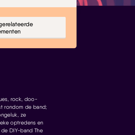
gerelateerde
ementen
ues, rock, doo-
est rondom de band;
ongeluk, ze
ieke optredens en
van de DIY-band The