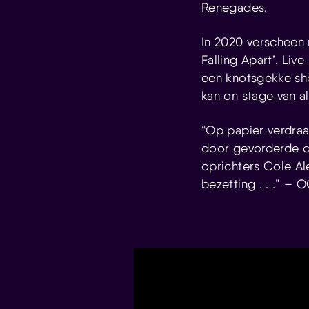
Renegades.
In 2020 verscheen 
Falling Apart’. Li
een knotsgekke sho
kan on stage van a
“Op papier verdraa
door gevorderde de
oprichters Cole Al
bezetting . . .” – 