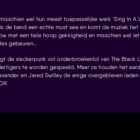
misschien wel hun meest toepasselijke werk ‘Sing In A W
ve is de band een echte must see en komt de muziek het 
w met een hele hoop gekkigheid en misschien wel iet
lles gebeuren…
gt de slackerpunk vol onderbroekenlol van The Black L
rtigers te worden gespeeld. Maar ze houden het aardig
exander en Jared Swilley de enige overgebleven leden
OOR