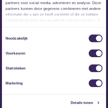
partners voor social media, adverteren en analyse. Deze
partners kunnen deze gegevens combineren met andere
informatie die u aan ze heeft verstrekt of die ze hebben
verzameld op basis van uw gebruik van hun services. U
gaat akkoord met onze cookies als u onze website blijft
gebruiken.
Toestemmingsselectie
Noodzakelijk
MEZZ tipt
Voorkeuren
Statistieken
Marketing
Details tonen