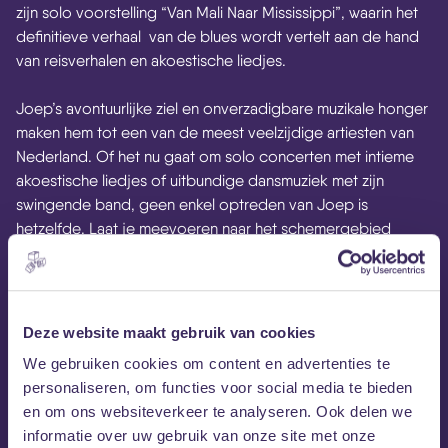
zijn solo voorstelling “Van Mali Naar Mississippi”, waarin het
definitieve verhaal van de blues wordt vertelt aan de hand
van reisverhalen en akoestische liedjes.
Joep’s avontuurlijke ziel en onverzadigbare muzikale honger
maken hem tot een van de meest veelzijdige artiesten van
Nederland. Of het nu gaat om solo concerten met intieme
akoestische liedjes of uitbundige dansmuziek met zijn
swingende band, geen enkel optreden van Joep is
hetzelfde. Laat je meevoeren naar het schemergebied
tussen verschillende muzikale wereld door deze ‘gitaar
globetrotter’, er valt een wereld te verkennen.
Zondag 2 september in drie verschillende performances
Deze website maakt gebruik van cookies
een tocht langs de ‘Blues Around The World.’ De eerste
We gebruiken cookies om content en advertenties te
performance start om 15:00 maar plof gerust al om 14:00
personaliseren, om functies voor social media te bieden
neer op ons hopelijk hele zonnige terras!
en om ons websiteverkeer te analyseren. Ook delen we
informatie over uw gebruik van onze site met onze