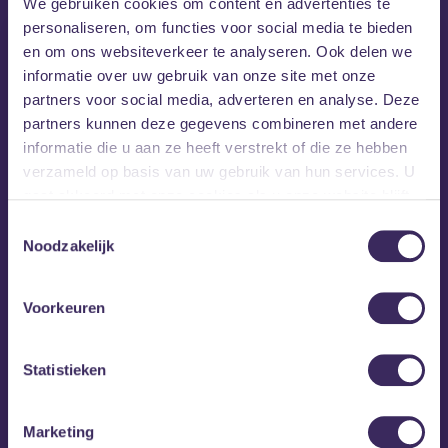
We gebruiken cookies om content en advertenties te
personaliseren, om functies voor social media te bieden
en om ons websiteverkeer te analyseren. Ook delen we
informatie over uw gebruik van onze site met onze
partners voor social media, adverteren en analyse. Deze
partners kunnen deze gegevens combineren met andere
informatie die u aan ze heeft verstrekt of die ze hebben
verzameld op basis van uw gebruik van hun services. U
gaat akkoord met onze cookies als u onze website blijft
gebruiken.
Toestemmingsselectie
Noodzakelijk
Voorkeuren
za 10 okt
PULSE
Statistieken
Marketing