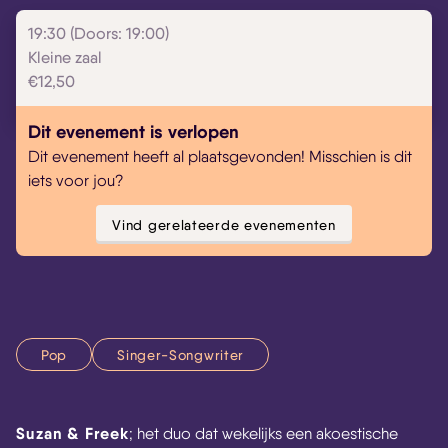
19:30 (Doors: 19:00)
Kleine zaal
€12,50
Dit evenement is verlopen
Dit evenement heeft al plaatsgevonden! Misschien is dit
iets voor jou?
Vind gerelateerde evenementen
Pop
Singer-Songwriter
Suzan & Freek
; het duo dat wekelijks een akoestische