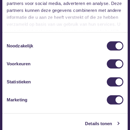
partners voor social media, adverteren en analyse. Deze
partners kunnen deze gegevens combineren met andere
informatie die u aan ze heeft verstrekt of die ze hebben
verzameld op basis van uw gebruik van hun services. U
gaat akkoord met onze cookies als u onze website blijft
gebruiken.
Toestemmingsselectie
Noodzakelijk
MEZZ tipt
Voorkeuren
Statistieken
Marketing
Details tonen