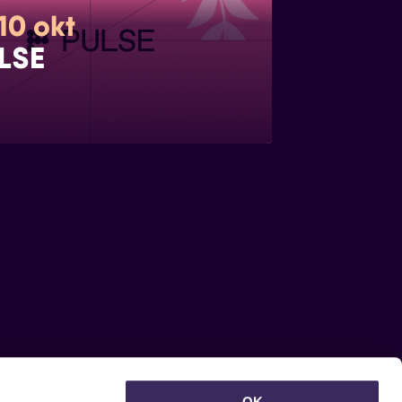
10 okt
LSE
OK