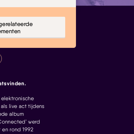
gerelateerde
ementen
aatsvinden.
 elektronische
s live act tijdens
eede album
 ‘Connected’ werd
r en rond 1992