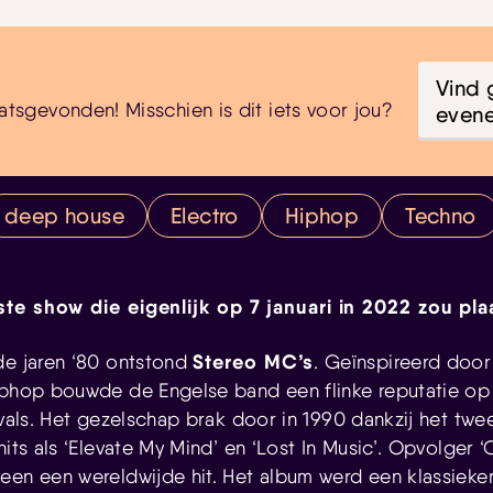
Vind 
atsgevonden! Misschien is dit iets voor jou?
even
deep house
Electro
Hiphop
Techno
tste show die eigenlijk op 7 januari in 2022 zou pl
Stereo MC’s
de jaren ‘80 ontstond
. Geïnspireerd door
iphop bouwde de Engelse band een flinke reputatie op al
tivals. Het gezelschap brak door in 1990 dankzij het tw
hits als ‘Elevate My Mind’ en ‘Lost In Music’. Opvolger
een een wereldwijde hit. Het album werd een klassieke