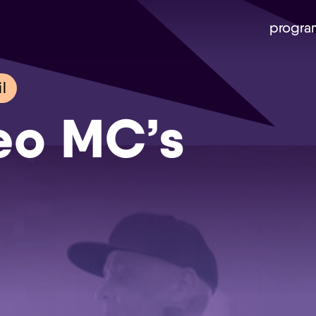
progra
l
eo MC’s
Skip navigatie