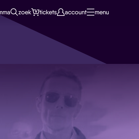
mma
zoek
tickets
account
menu