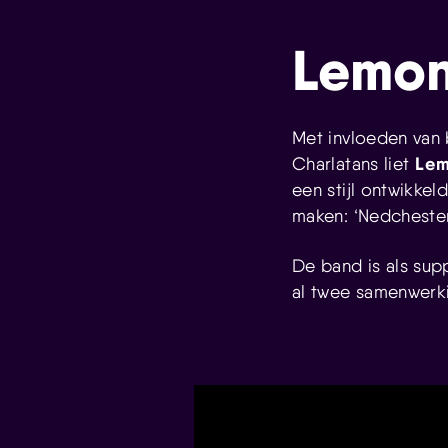
Lemo
Met invloeden van 
Le
Charlatans liet
een stijl ontwikkel
maken: ‘Nedchester
De band is als su
al twee samenwerki