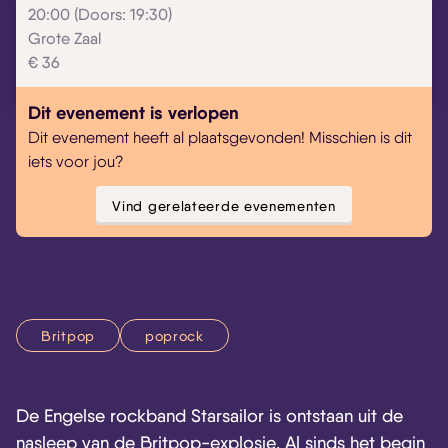
20:00 (Doors: 19:30)
Grote Zaal
Skip navigatie
€ 36
Dit evenement is verlopen
Dit evenement heeft al plaatsgevonden! Misschien is dit
iets voor jou?
Vind gerelateerde evenementen
Britpop
poprock
De Engelse rockband Starsailor is ontstaan uit de
nasleep van de Britpop-explosie. Al sinds het begin