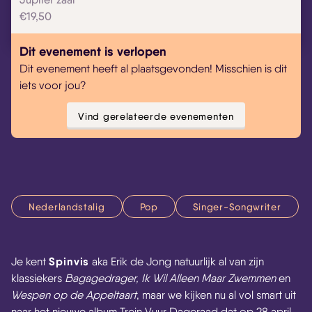
€19,50
Dit evenement is verlopen
Dit evenement heeft al plaatsgevonden! Misschien is dit
iets voor jou?
Vind gerelateerde evenementen
Nederlandstalig
Pop
Singer-Songwriter
Spinvis
Je kent
aka Erik de Jong natuurlijk al van zijn
klassiekers
Bagagedrager, Ik Wil Alleen Maar Zwemmen
en
Wespen op de Appeltaart
, maar we kijken nu al vol smart uit
naar het nieuwe album Trein Vuur Dageraad dat op 28 april