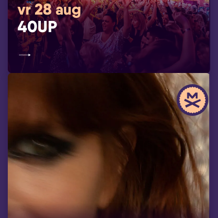
vr 28 aug
40UP