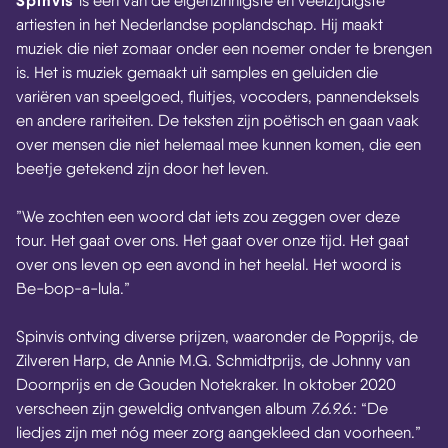
is een van de eigenzinnigste en veelzijdigste
artiesten in het Nederlandse poplandschap. Hij maakt
muziek die niet zomaar onder een noemer onder te brengen
is. Het is muziek gemaakt uit samples en geluiden die
variëren van speelgoed, fluitjes, vocoders, pannendeksels
en andere rariteiten. De teksten zijn poëtisch en gaan vaak
over mensen die niet helemaal mee kunnen komen, die een
beetje getekend zijn door het leven.
”We zochten een woord dat iets zou zeggen over deze
tour. Het gaat over ons. Het gaat over onze tijd. Het gaat
over ons leven op een avond in het heelal. Het woord is
Be-bop-a-lula.”
Spinvis ontving diverse prijzen, waaronder de Popprijs, de
Zilveren Harp, de Annie M.G. Schmidtprijs, de Johnny van
Doornprijs en de Gouden Notekraker. In oktober 2020
verscheen zijn geweldig ontvangen album
7.6.9.6
.: “De
liedjes zijn met nóg meer zorg aangekleed dan voorheen.”