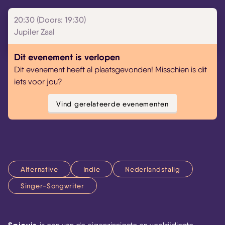
20:30 (Doors: 19:30)
Jupiler Zaal
Dit evenement is verlopen
Dit evenement heeft al plaatsgevonden! Misschien is dit
iets voor jou?
Vind gerelateerde evenementen
Alternative
Indie
Nederlandstalig
Singer-Songwriter
Spinvis