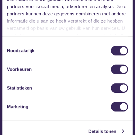
partners voor social media, adverteren en analyse. Deze
partners kunnen deze gegevens combineren met andere
informatie die u aan ze heeft verstrekt of die ze hebben
verzameld op basis van uw gebruik van hun services. U
gaat akkoord met onze cookies als u onze website blijft
gebruiken.
Toestemmingsselectie
Noodzakelijk
Voorkeuren
MEZZ tipt
Statistieken
Marketing
Details tonen