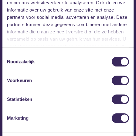
en om ons websiteverkeer te analyseren. Ook delen we
informatie over uw gebruik van onze site met onze
partners voor social media, adverteren en analyse. Deze
partners kunnen deze gegevens combineren met andere
informatie die u aan ze heeft verstrekt of die ze hebben
verzameld op basis van uw gebruik van hun services. U
gaat akkoord met onze cookies als u onze website blijft
gebruiken.
Toestemmingsselectie
Noodzakelijk
Voorkeuren
MEZZ tipt
Statistieken
Marketing