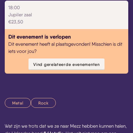
Skip navigatie
18:00
Jupiler zaal
€23,50
Dit evenement is verlopen
Dit evenement heeft al plaatsgevonden! Misschien is dit
iets voor jou?
Vind gerelateerde evenementen
Metal
Rock
Wat zijn we trots dat we ze naar Mezz hebben kunnen halen,