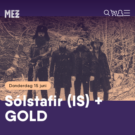
Tickets
Account
Progr
Menu
Zoek
Donderdag 15 juni
Sólstafir (IS) +
GOLD