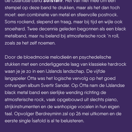
Sólstafir
de IJslandse band
. Het valt niet mee om een
stempel op deze band te drukken, maar als het dan toch
moet: een combinatie van metal en sfeervolle postrock.
Soms rockend, slepend en traag, maar bij tijd en wijle ook
snoeihard. Twee decennia geleden begonnen als een black
metalband, maar nu beland bij atmosferische rock ’n roll,
zoals ze het zelf noemen.
Door de bloedmooie melodieën en psychedelische
stukken met een onderliggende laag van klassieke hardrock
waan je je zo in een IJslands landschap. De vijfde
langspeler Ótta was het logische vervolg op het goed
ontvangen album Svertir Sandar. Op Ótta nam de IJslandse
black metal band een sierlijke wending richting de
atmosferische rock, vaak opgebouwd uit slechts piano,
strijkinstrumenten en de wanhopige vocalen in hun eigen
taal. Opvolger Berdreyminn zal op 26 mei uitkomen en de
eerste single Ísafold is al te beluisteren.