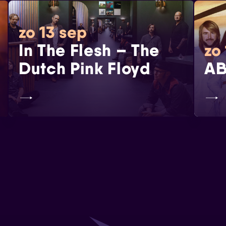
zo 13 sep
In The Flesh – The
zo 
Dutch Pink Floyd
AB