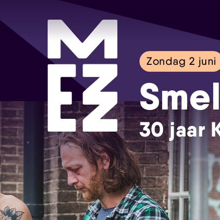
Zondag 2 juni
Smel
30 jaar 