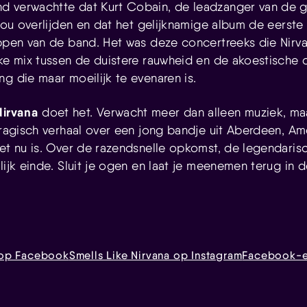
d verwachtte dat Kurt Cobain, de leadzanger van de g
 zou overlijden en dat het gelijknamige album de eerste
oppen van de band. Het was deze concertreeks die Nirva
eke mix tussen de duistere rauwheid en de akoestische
g die maar moeilijk te evenaren is.
Nirvana
doet het. Verwacht meer dan alleen muziek, m
tragisch verhaal over een jong bandje uit Aberdeen, Ame
het nu is. Over de razendsnelle opkomst, de legendaris
lijk einde. Sluit je ogen en laat je meenemen terug in d
a op Facebook
Smells Like Nirvana op Instagram
Facebook-e