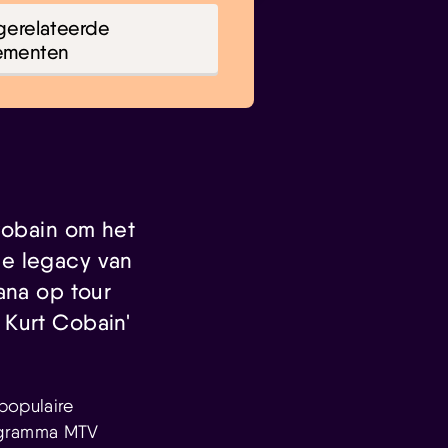
gerelateerde
ementen
Cobain om het
de legacy van
ana op tour
 Kurt Cobain'
populaire
rogramma MTV