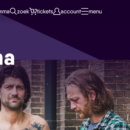
mma
zoek
tickets
account
menu
na