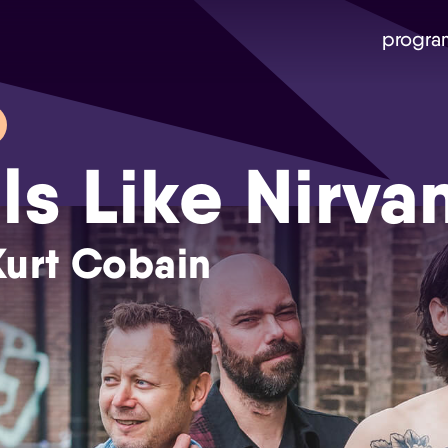
progra
ls Like Nirva
Kurt Cobain
Skip navigatie