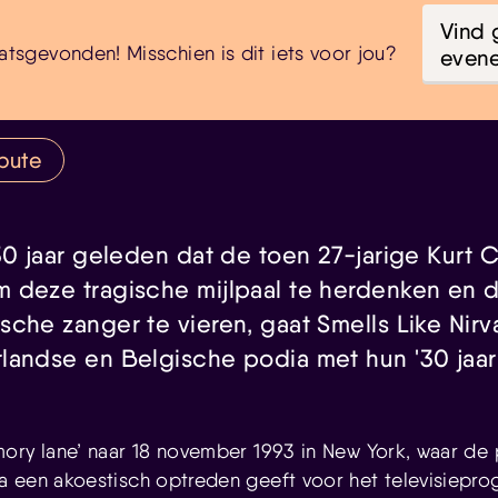
Vind 
atsgevonden! Misschien is dit iets voor jou?
even
ibute
 30 jaar geleden dat de toen 27-jarige Kurt 
 deze tragische mijlpaal te herdenken en 
che zanger te vieren, gaat Smells Like Nirv
landse en Belgische podia met hun '30 jaar
ory lane’ naar 18 november 1993 in New York, waar de 
a een akoestisch optreden geeft voor het televisiep