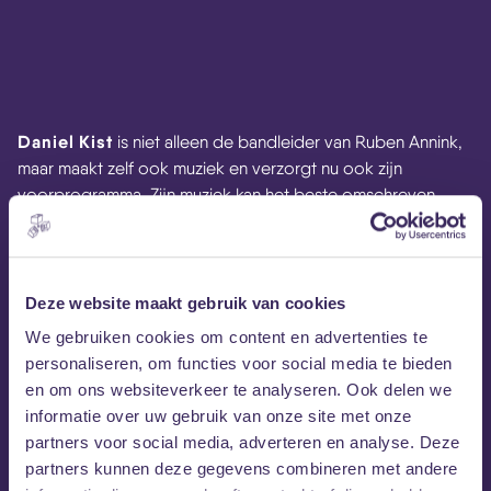
Daniel Kist
is niet alleen de bandleider van Ruben Annink,
maar maakt zelf ook muziek en verzorgt nu ook zijn
voorprogramma. Zijn muziek kan het beste omschreven
worden als Nederlandstalige popmuziek met een
boodschap, met invloeden van Bløf, Marco Borsato en
Veldhuis & Kemper. In september 2019 kwam zijn laatste
album uit en Daniel is met zijn muziek dagelijks te horen op
Deze website maakt gebruik van cookies
radiozender 100%NL.
We gebruiken cookies om content en advertenties te
personaliseren, om functies voor social media te bieden
en om ons websiteverkeer te analyseren. Ook delen we
informatie over uw gebruik van onze site met onze
partners voor social media, adverteren en analyse. Deze
partners kunnen deze gegevens combineren met andere