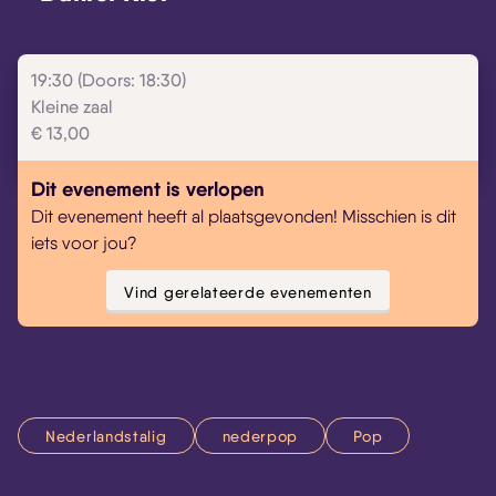
Skip navigatie
19:30 (Doors: 18:30)
Kleine zaal
€ 13,00
Dit evenement is verlopen
Dit evenement heeft al plaatsgevonden! Misschien is dit
iets voor jou?
Vind gerelateerde evenementen
Nederlandstalig
nederpop
Pop