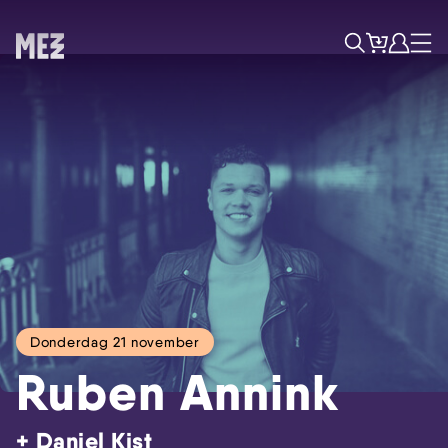
Tickets
Account
Progr
Menu
Zoek
Donderdag 21 november
Ruben Annink
+ Daniel Kist