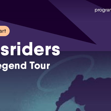
progra
art
sriders
egend Tour
Skip navigatie