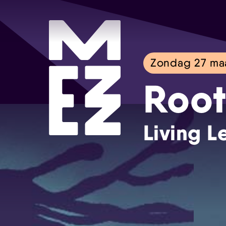
Zondag 27 ma
Root
Living L