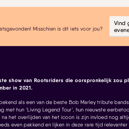
Vind 
atsgevonden! Misschien is dit iets voor jou?
even
tste show van Rootsriders die oorspronkelijk zou p
ber in 2021.
bekend als een van de beste Bob Marley tribute bands 
rug met hun ‘Living Legend Tour’, hun nieuwste eerbeto
 na het overlijden van het icoon is zijn invloed nog alti
eeds even pakkend en lijken in deze rare tijd relevanter