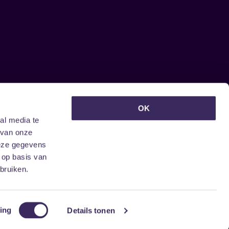
euwsbrief ontvangen?
OK
al media te
 van onze
deze gegevens
 op basis van
bruiken.
ing
Details tonen