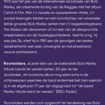
1973 was het jaar van de internationale doorbraak van Bob
Marley, de onbetwiste koning van de Reggae met het album
Catch A Fire. Met z’n zwoele en opzwepende ritmes, z’n
sociaal bewogen teksten en een boodschap van universele
liefde groeide Bob Marley samen met z’n begeleidingsband
The Wailers dat decennium uit tot één van de allergrootste
smaakmakers van de muziekgeschiedenis. Veel te jong, hij
was pas 36, stierf hij in 1981 aan de gevolgen van kanker,
desalniettemin een zeer omvangrijk en indrukwekkend
oeuvre achterlatend.
Rootsriders
, al jaren één van de bekendste Bob Marley
tribute bands ter wereld zetten, 50 jaar na die
doorbraak, dit iconische album nog eens extra in de
schijnwerpers waarmee de band andermaal laat zien waarom
zij in de afgelopen 17 jaar zijn uitgegroeid tot “de beste
Marley tribute band ter wereld.” (BBC Radio)
Rootsriders werden ooit opgericht ter herdenking van Bob