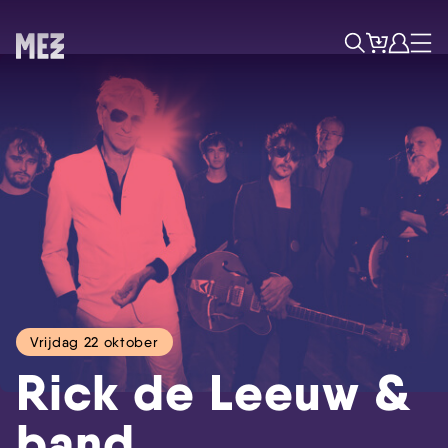
Tickets
Account
Progr
Menu
Zoek
Vrijdag 22 oktober
Rick de Leeuw &
band
Skip navigatie