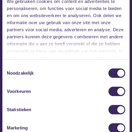
We gebruiken cookies om content en advertenties te
personaliseren, om functies voor social media te bieden
en om ons websiteverkeer te analyseren. Ook delen we
informatie over uw gebruik van onze site met onze
partners voor social media, adverteren en analyse. Deze
partners kunnen deze gegevens combineren met andere
informatie die u aan ze heeft verstrekt of die ze hebben
verzameld op basis van uw gebruik van hun services. U
gaat akkoord met onze cookies als u onze website blijft
gebruiken.
Toestemmingsselectie
Noodzakelijk
Voorkeuren
Statistieken
MEZZ tipt
Marketing