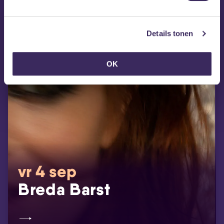
Details tonen
OK
vr 4 sep
Breda Barst