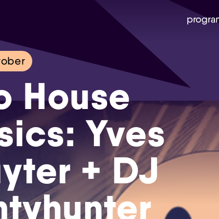
progra
tober
o House
sics: Yves
Skip navigatie
yter + DJ
tyhunter