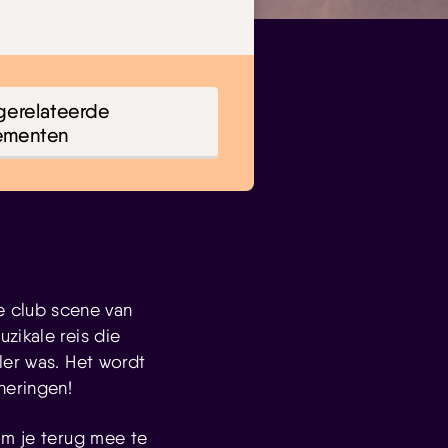
gerelateerde
ementen
e club scene van
zikale reis die
ler was. Het wordt
neringen!
om je terug mee te