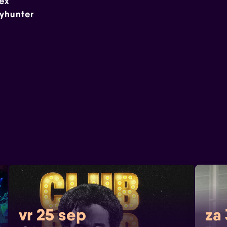
lex
yhunter
vr 25 sep
za 