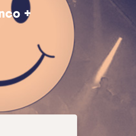
anco +