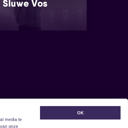
 Sluwe Vos
euwsbrief ontvangen?
OK
al media te
 van onze