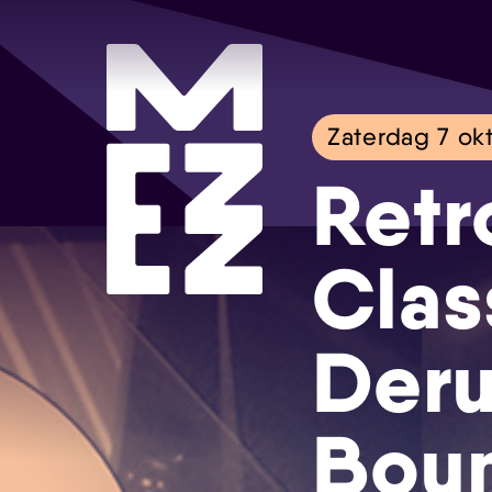
Zaterdag 7 ok
Retr
Clas
Deru
Boun