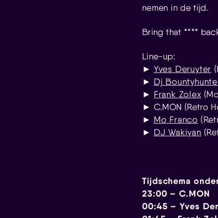
nemen in de tijd.
Bring that **** ba
Line-up:
►
Yves Deruyter
(
►
Dj Bountyhunte
►
Frank Zolex
(Mon
► C.MON (Retro Ho
►
Mo Franco
(Ret
►
DJ Wakiyan
(Re
Tijdschema onde
23:00 – C.MON
00:45 – Yves Der