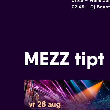
01:45 – Frank Zo
02:45 – Dj Bount
MEZZ tipt
vr 28 aug