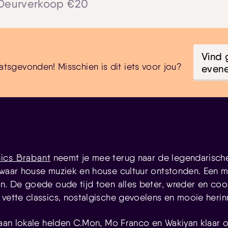
 Deurverkoop €20
Vind 
atsgevonden! Misschien is dit iets voor jou?
even
ics Brabant
neemt je mee terug naar de legendarisch
 waar house muziek en house cultuur ontstonden. Een mu
en. De goede oude tijd toen alles beter, wreder en coo
 vette classics, nostalgische gevoelens en mooie herin
staan lokale helden C.Mon, Mo Franco en Wakiyan klaar 