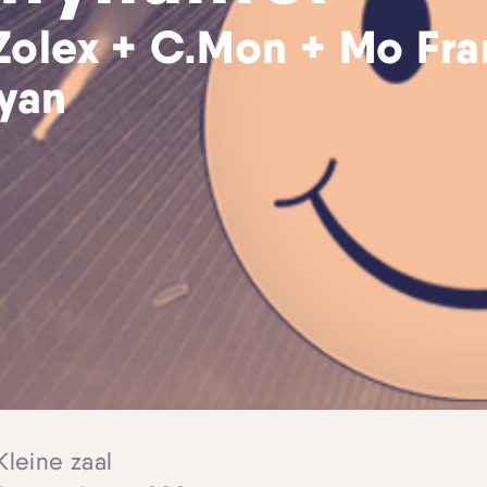
Zolex + C.Mon + Mo Fr
yan
Kleine zaal