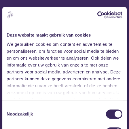
Deze website maakt gebruik van cookies
We gebruiken cookies om content en advertenties te
personaliseren, om functies voor social media te bieden
en om ons websiteverkeer te analyseren. Ook delen we
informatie over uw gebruik van onze site met onze
partners voor social media, adverteren en analyse. Deze
partners kunnen deze gegevens combineren met andere
informatie die u aan ze heeft verstrekt of die ze hebben
verzameld op basis van uw gebruik van hun services. U
gaat akkoord met onze cookies als u onze website blijft
gebruiken.
Toestemmingsselectie
Noodzakelijk