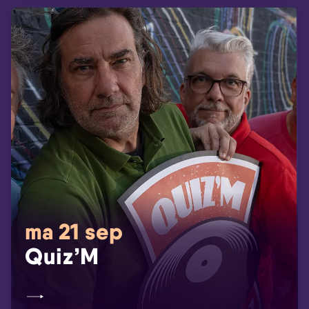
ma 21 sep
Quiz’M