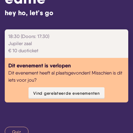
hey ho, let's go
18:30 (Doors: 17:30)
Jupiler zaal
€ 10 duoticket
Dit evenement is verlopen
Dit evenement heeft al plaatsgevonden! Misschien is dit
iets voor jou?
Vind gerelateerde evenementen
Quiz