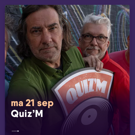
ma 21 sep
Quiz’M