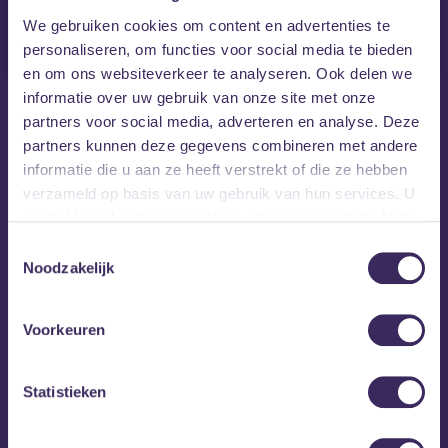
€7,50 per team
We gebruiken cookies om content en advertenties te
personaliseren, om functies voor social media te bieden
Dit evenement is verlopen
en om ons websiteverkeer te analyseren. Ook delen we
informatie over uw gebruik van onze site met onze
Dit evenement heeft al plaatsgevonden! Misschien is dit
partners voor social media, adverteren en analyse. Deze
iets voor jou?
partners kunnen deze gegevens combineren met andere
Vind gerelateerde evenementen
informatie die u aan ze heeft verstrekt of die ze hebben
verzameld op basis van uw gebruik van hun services. U
gaat akkoord met onze cookies als u onze website blijft
gebruiken.
Toestemmingsselectie
Noodzakelijk
Quiz
Voorkeuren
Quiz’m is een gezellige muziekquiz met uitdagende,
Statistieken
grappige en breinbrekende vragen voor de muziekfreak,
de leek en de gezelligheidsspeler. Van serieus tot nét over
het randje, maar altijd bedoeld om te entertainen!