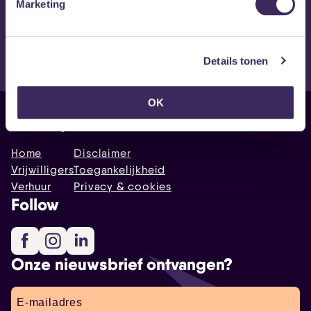
Marketing
Per team koop je één ticket. Dus €7,50 per team van max. 4
personen.
Details tonen
OK
Sitemap
Home
Disclaimer
Vrijwilligers
Toegankelijkheid
Verhuur
Privacy & cookies
Follow
Facebook
Instagram
LinkedIn
Onze nieuwsbrief ontvangen?