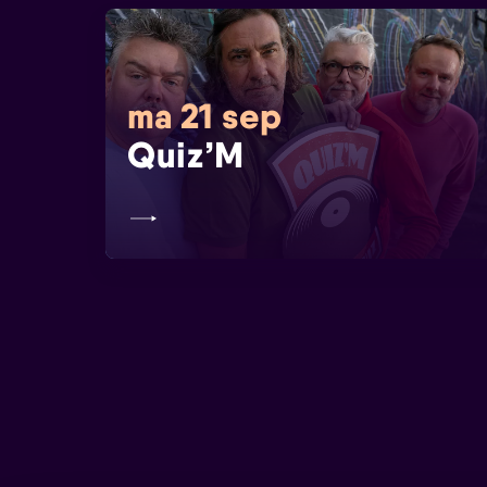
ma 21 sep
Quiz’M