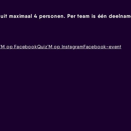
 uit maximaal 4 personen. Per team is één deelna
z'M op Facebook
Quiz'M op Instagram
Facebook-event