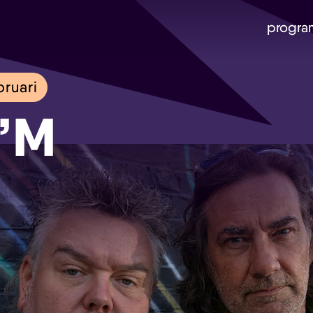
progra
ruari
’M
Skip navigatie