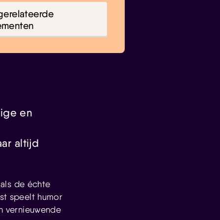
gerelateerde
ementen
pige en
ar altijd
als de échte
ast speelt humor
 en vernieuwende