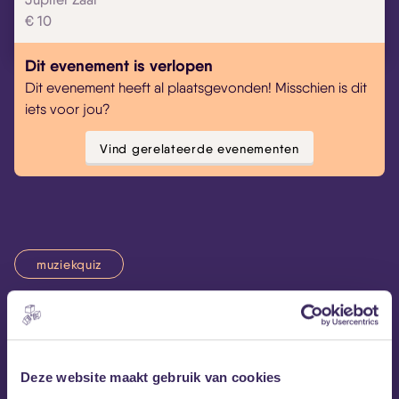
€ 10
Dit evenement is verlopen
Dit evenement heeft al plaatsgevonden! Misschien is dit
iets voor jou?
Vind gerelateerde evenementen
muziekquiz
Quiz’M is een gezellige muziekquiz met uitdagende,
grappige en breinbrekende vragen voor de
Deze website maakt gebruik van cookies
muziekfreak, de leek en de gezelligheidsspeler. Van