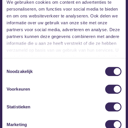
We gebruiken cookies om content en advertenties te
serieus tot nét over het randje, maar altijd bedoeld
personaliseren, om functies voor social media te bieden
om te entertainen!
en om ons websiteverkeer te analyseren. Ook delen we
informatie over uw gebruik van onze site met onze
Quiz’M
De muziekquizzen van
moeten voor zowel de
partners voor social media, adverteren en analyse. Deze
gezelligheidsspeler als de échte muziekkenner leuk zijn. Die
partners kunnen deze gegevens combineren met andere
balans proberen wij altijd te bewaken. Daarnaast speelt
informatie die u aan ze heeft verstrekt of die ze hebben
humor een grote rol en zijn wij altijd op zoek naar leuke,
verzameld op basis van uw gebruik van hun services. U
grappige, uitdagende en vernieuwende ronden en vragen.
gaat akkoord met onze cookies als u onze website blijft
gebruiken.
Een team bestaat uit maximaal 4 personen. Per team
Toestemmingsselectie
Noodzakelijk
is één deelnamebewijs nodig.
Voorkeuren
Website Quiz'M
Quiz'M op Facebook
Quiz'M op Instagram
Facebook-event
Statistieken
MEZZ tipt
Marketing