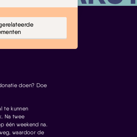
gerelateerde
ementen
 donatie doen? Doe
l te kunnen
k. Na twee
 op één weekend na.
s weg, waardoor de