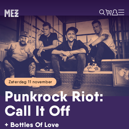
Tickets
Account
Progr
Menu
Zoek
Zaterdag 11 november
Punkrock Riot:
Call It Off
+ Bottles Of Love
Skip navigatie