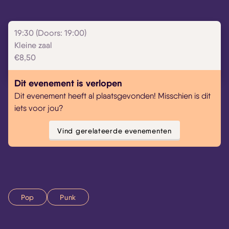
19:30 (Doors: 19:00)
Kleine zaal
€8,50
Dit evenement is verlopen
Dit evenement heeft al plaatsgevonden! Misschien is dit
iets voor jou?
Vind gerelateerde evenementen
Pop
Punk