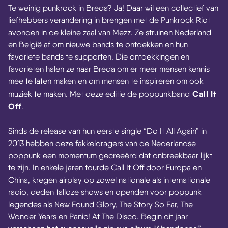
Te weinig punkrock in Breda? Ja! Daar wil een collectief van
liefhebbers verandering in brengen met de Punkrock Riot
avonden in de kleine zaal van Mezz. Ze struinen Nederland
en België af om nieuwe bands te ontdekken en hun
favoriete bands te supporten. Die ontdekkingen en
favorieten halen ze naar Breda om er meer mensen kennis
mee te laten maken en om mensen te inspireren om ook
Call It
muziek te maken. Met deze editie de poppunkband
Off
.
Sinds de release van hun eerste single “Do It All Again” in
2013 hebben deze fakkeldragers van de Nederlandse
poppunk een momentum gecreeërd dat onbreekbaar lijkt
te zijn. In enkele jaren tourde Call It Off door Europa en
China, kregen airplay op zowel nationale als internationale
radio, deden talloze shows en openden voor poppunk
legendes als New Found Glory, The Story So Far, The
Wonder Years en Panic! At The Disco. Begin dit jaar