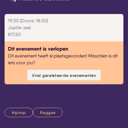
19:30 (Doors: 18:30)
Jupiler zaal
€17,50
Dit evenement is verlopen
Dit evenement heeft al plaatsgevonden! Misschien is dit
iets voor jou?
Vind gerelateerde evenementen
Hiphop
Reggae