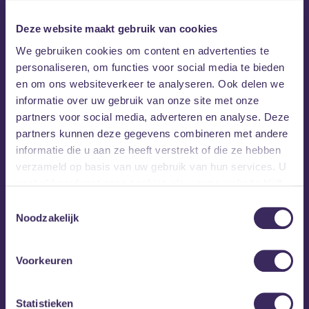
Dat is inmiddels bekend! Download hem
hier
of
check ‘m in de superhandige
TMSQR-app
.
Deze website maakt gebruik van cookies
We gebruiken cookies om content en advertenties te
Download tijdschema
personaliseren, om functies voor social media te bieden
en om ons websiteverkeer te analyseren. Ook delen we
informatie over uw gebruik van onze site met onze
partners voor social media, adverteren en analyse. Deze
partners kunnen deze gegevens combineren met andere
informatie die u aan ze heeft verstrekt of die ze hebben
verzameld op basis van uw gebruik van hun services. U
gaat akkoord met onze cookies als u onze website blijft
gebruiken.
Toestemmingsselectie
Noodzakelijk
Voorkeuren
PopMonument Breda wordt mede mogelijk gemaakt door:
gemeente Breda, provincie Noord-Brabant, MEZZ, Stichting
Statistieken
Mastboom Brosens, Lyfter en alle deelnemende