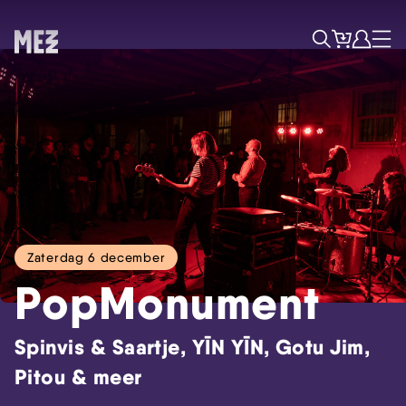
Tickets
Account
Progr
Menu
Zoek
Zaterdag 6 december
PopMonument
Spinvis & Saartje, YĪN YĪN, Gotu Jim,
Pitou & meer
Skip navigatie