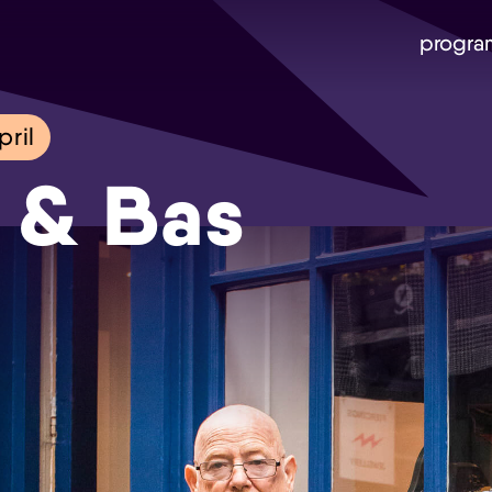
progra
ril
 & Bas