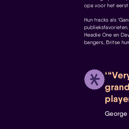
opa voor het eerst 
Hun tracks als ‘Gan
publieksfavorieten
Headie One en Dave
bangers, Britse hu
“Ver
grand
playe
George 