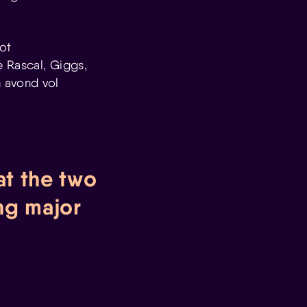
tot
e Rascal, Giggs,
 avond vol
at the two
ng major