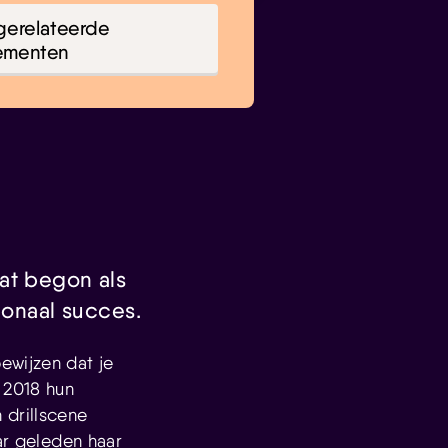
gerelateerde
ementen
at begon als
ionaal succes.
ewijzen dat je
 2018 hun
 drillscene
ar geleden haar