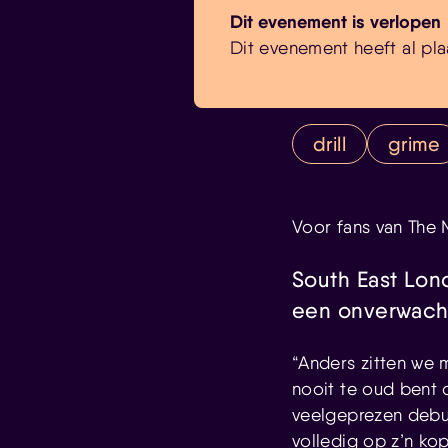
Dit evenement is verlopen
Dit evenement heeft al pla
drill
grime
Voor fans van The 
South East Lon
een onverwachte
“Anders zitten we
nooit te oud bent 
veelgeprezen debuu
volledig op z’n kop