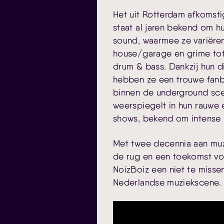
Het uit Rotterdam afkomsti
staat al jaren bekend om 
sound, waarmee ze variëre
house/garage en grime tot
drum & bass. Dankzij hun d
hebben ze een trouwe fa
binnen de underground sce
weerspiegelt in hun rauwe 
shows, bekend om intense 
Met twee decennia aan muzi
de rug en een toekomst vol
NoizBoiz een niet te missen
Nederlandse muziekscene. 