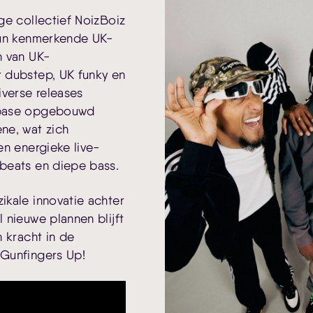
ge collectief NoizBoiz
hun kenmerkende UK-
n van UK-
 dubstep, UK funky en
iverse releases
nbase opgebouwd
ne, wat zich
en energieke live-
beats en diepe bass.
kale innovatie achter
 nieuwe plannen blijft
 kracht in de
Gunfingers Up!