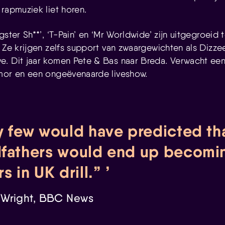
rapmuziek liet horen.
gster Sh**’, ‘T-Pain’ en ‘Mr Worldwide’ zijn uitgegroeid 
. Ze krijgen zelfs support van zwaargewichten als Dizze
. Dit jaar komen Pete & Bas naar Breda. Verwacht een
mor en een ongeëvenaarde liveshow.
y few would have predicted th
fathers would end up becomi
rs in UK drill.”
Wright, BBC News