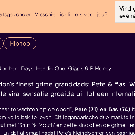
Vind 
atsgevonden! Misschien is dit iets voor jou?
even
Hiphop
Northern Boys, Headie One, Giggs & P Money.
don’s finest grime granddads: Pete & Bas. W
 viral sensatie groeide uit tot een internat
Pete (71) en Bas (74)
 maar te wachten op de dood”,
b
om volle bak te leven. Dit legendarische duo maakte in
t met ‘Shut Ya Mouth’ en zette sindsdien de grime- en
. En dat allemaal nadat Pete’s kleindochter een paar ja