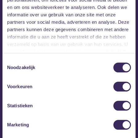
en om ons websiteverkeer te analyseren. Ook delen we
informatie over uw gebruik van onze site met onze
partners voor social media, adverteren en analyse. Deze
partners kunnen deze gegevens combineren met andere
informatie die u aan ze heeft verstrekt of die ze hebben
verzameld op basis van uw gebruik van hun services. U
gaat akkoord met onze cookies als u onze website blijft
gebruiken.
Toestemmingsselectie
Noodzakelijk
Voorkeuren
MEZZ tipt
Statistieken
Marketing