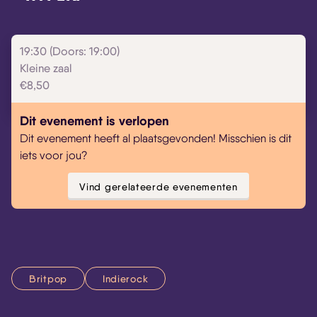
19:30 (Doors: 19:00)
Kleine zaal
€8,50
Dit evenement is verlopen
Dit evenement heeft al plaatsgevonden! Misschien is dit
iets voor jou?
Vind gerelateerde evenementen
Britpop
Indierock