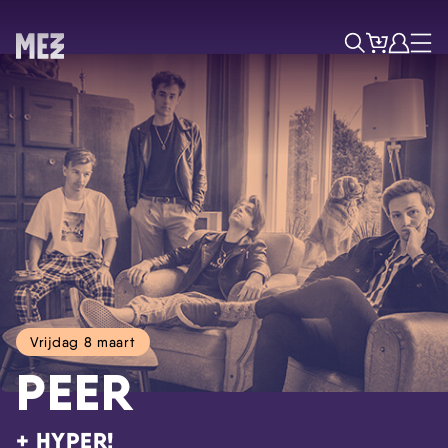
Tickets
Account
Progr
Menu
Zoek
Vrijdag 8 maart
PEER
Skip navigatie
+ HYPER!