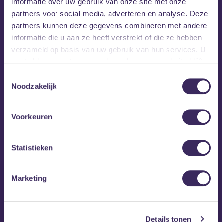
informatie over uw gebruik van onze site met onze
partners voor social media, adverteren en analyse. Deze
partners kunnen deze gegevens combineren met andere
informatie die u aan ze heeft verstrekt of die ze hebben
verzameld op basis van uw gebruik van hun services. U
gaat akkoord met onze cookies als u onze website blijft
gebruiken.
Toestemmingsselectie
Noodzakelijk
Voorkeuren
MEZZ tipt
Statistieken
Marketing
Details tonen