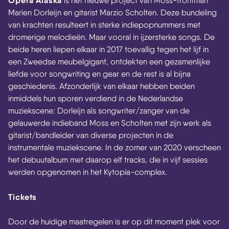
Opera Alaska
is het nieuwe project van Moss-frontman
Marien Dorleijn en gitarist Marzio Scholten. Deze bundeling
van krachten resulteert in sterke indiepopnummers met
dromerige melodieën. Maar vooral in ijzersterke songs. De
beide heren liepen elkaar in 2017 toevallig tegen het lijf in
een Zweedse meubelgigant, ontdekten een gezamenlijke
liefde voor songwriting en gear en de rest is al bijna
geschiedenis. Afzonderlijk van elkaar hebben beiden
inmiddels hun sporen verdiend in de Nederlandse
muziekscene: Dorleijn als songwriter/zanger van de
gelauwerde indieband Moss en Scholten met zijn werk als
gitarist/bandleider van diverse projecten in de
instrumentale muziekscene. In de zomer van 2020 verscheen
het debuutalbum met daarop elf tracks, die in vijf sessies
werden opgenomen in het Kytopia-complex.
Tickets
Door de huidige maatregelen is er op dit moment plek voor