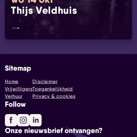
Thijs Veldhuis
Sitemap
Home
Disclaimer
Vrijwilligers
Toegankelijkheid
Verhuur
Privacy & cookies
Follow
Facebook
Instagram
LinkedIn
Onze nieuwsbrief ontvangen?